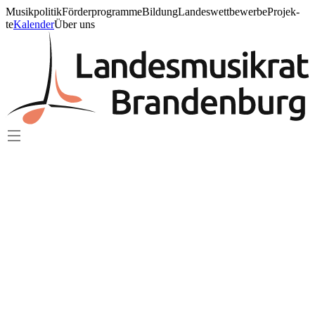
Mu­sik­po­li­tik
För­der­pro­gram­me
Bil­dung
Lan­des­wett­be­wer­be
Pro­jek­
te
Ka­len­der
Über uns
Ka­len­der
27. Aug. 2026
Konzert
LandesJugendAkkordeonOrchester
Learn more