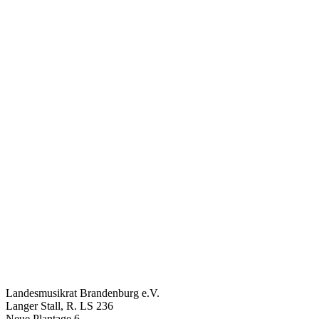
Newsletter
newsletter.form.optin
Subscribe
Landesmusikrat Brandenburg e.V.
Langer Stall, R. LS 236
Neue Plantage 6